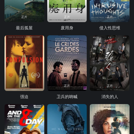
正片
正片
正片
最后孤屋
废用身
侵入性思维
正片
正片
正片
强迫
卫兵的呐喊
消失的人