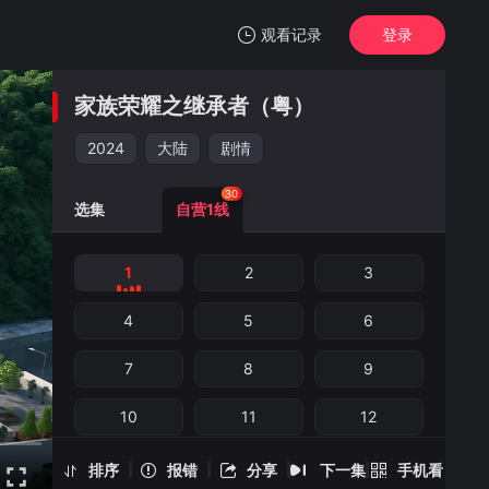
观看记录
登录
我的观影记录
家族荣耀之继承者（粤）
家族荣耀之继承者（粤）
1
2024
大陆
剧情
清空
30
选集
自营1线
1
2
3
家族荣耀之继承者（粤） -1
手机扫一扫继续看
4
5
6
7
8
9
10
11
12
13
14
15
排序
报错
分享
下一集
手机看