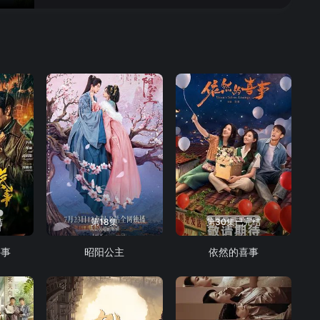
16
17
18
19
20
21
22
23
24
25
26
27
28
29
30
结
第18集
第30集已完结
件事
昭阳公主
依然的喜事