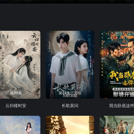
第20集
第24集已完结
第23集已完
云归槿时安
长歌莫问
我当卧底这