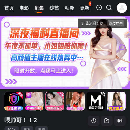
45
首页
电影
剧集
综艺
动漫
更新
热榜
APP
我的观影记录
喂帅哥！！2
第01集
清空
喂帅哥！！2
2024
日本
日剧