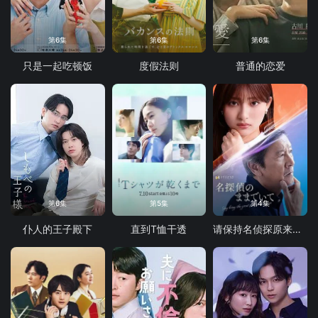
第6集
第6集
第6集
只是一起吃顿饭
度假法则
普通的恋爱
第6集
第5集
第4集
仆人的王子殿下
直到T恤干透
请保持名侦探原来的样子