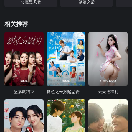
公寓黑风暴
婚姻之后
相关推荐
第5集
第4集
注册送8888
坠落就结束
夏色之云掀起恋爱与风暴
天天送福利