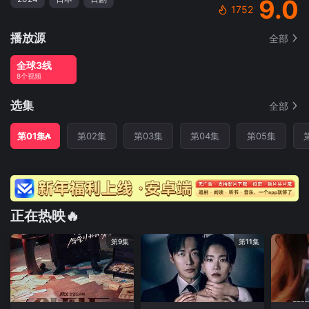
9.0
1752
播放源
全部
全球3线
8个视频
选集
全部
第01集
第02集
第03集
第04集
第05集
正在热映🔥
第9集
第11集