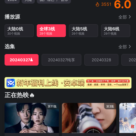
6.0
3551
播放源
全部
大陆0线
全球3线
大陆5线
大陆6线
30个视频
28个视频
26个视频
26个视频
选集
全部
20240327
20240327纯享
20240328
202
正在热映🔥
第11集
第3集