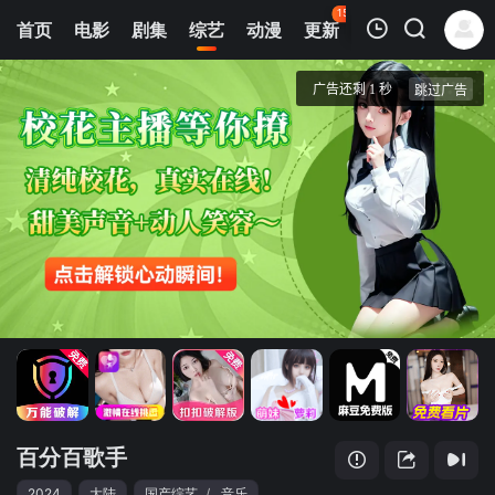
150
首页
电影
剧集
综艺
动漫
更新
热榜
APP
我的观影记录
百分百歌手
20240327
清空
百分百歌手
2024
大陆
国产综艺
/
音乐