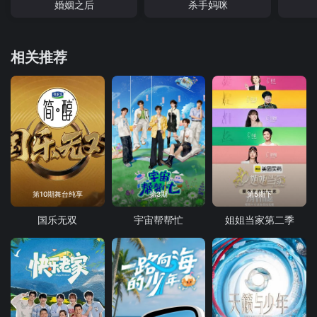
婚姻之后
杀手妈咪
相关推荐
第10期舞台纯享
第3期
第5期下
国乐无双
宇宙帮帮忙
姐姐当家第二季