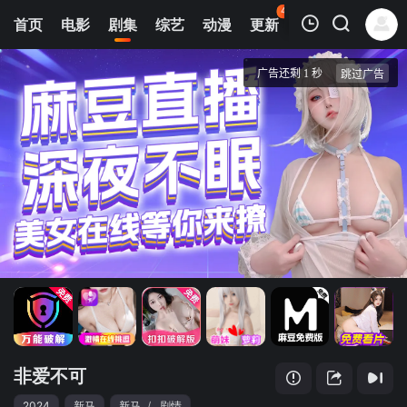
44
首页
电影
剧集
综艺
动漫
更新
热榜
APP
我的观影记录
非爱不可
第1集
清空
非爱不可
2024
新马
新马
/
剧情