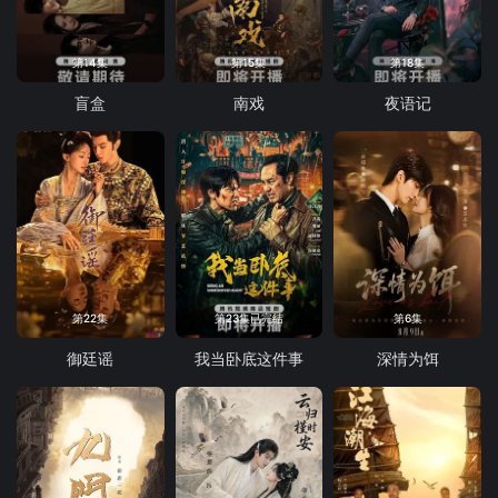
第14集
第15集
第18集
盲盒
南戏
夜语记
第22集
第23集已完结
第6集
御廷谣
我当卧底这件事
深情为饵