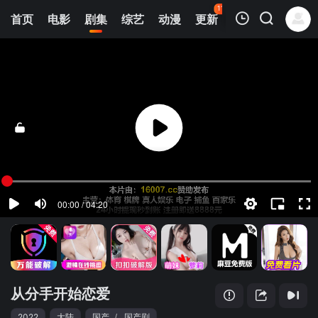
110
首页
电影
剧集
综艺
动漫
更新
热榜
APP
我的观影记录
从分手开始恋爱
第01集
清空
从分手开始恋爱
2022
大陆
国产
/
国产剧