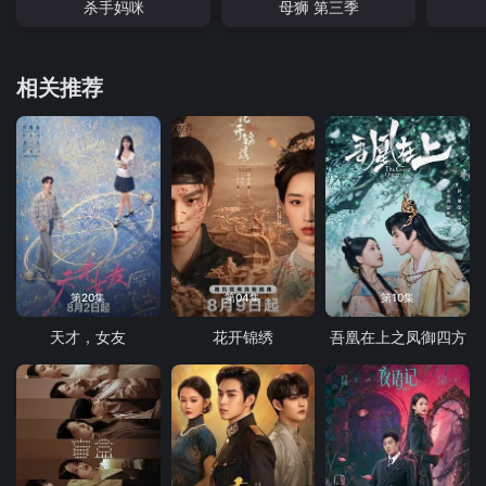
杀手妈咪
母狮 第三季
相关推荐
第20集
第04集
第10集
天才，女友
花开锦绣
吾凰在上之凤御四方