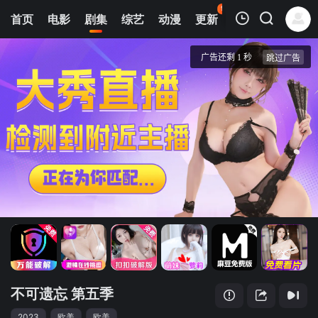
99
首页
电影
剧集
综艺
动漫
更新
热榜
APP
我的观影记录
不可遗忘 第五季
第01集
清空
不可遗忘 第五季
2023
欧美
欧美