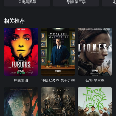
公寓黑风暴
母狮 第三季
龙
相关推荐
第5集
第8集
第2集
狂怒追缉
神探默多克 第十九季
母狮 第三季