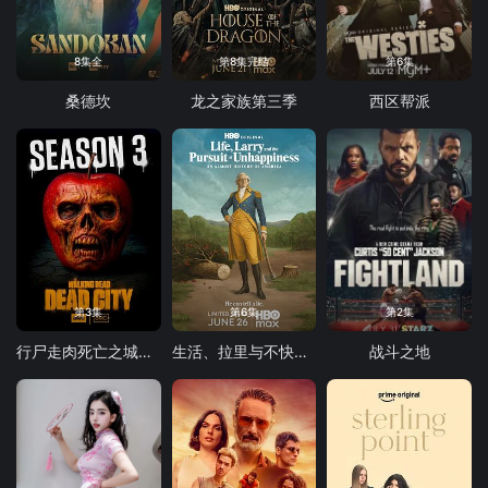
8集全
第8集完结
第6集
桑德坎
龙之家族第三季
西区帮派
第3集
第6集
第2集
行尸走肉死亡之城第三季
生活、拉里与不快乐的追求：一部美国史
战斗之地