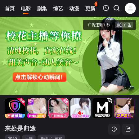
44
首页
电影
剧集
综艺
动漫
更新
热榜
APP
我的观影记录
来处是归途
蓝光1080P
清空
来处是归途
2020
大陆
剧情
/
家庭