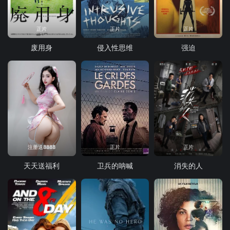
正片
正片
正片
废用身
侵入性思维
强迫
注册送8888
正片
正片
天天送福利
卫兵的呐喊
消失的人