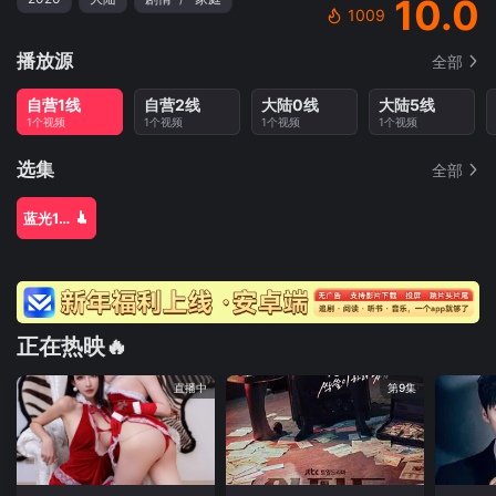
10.0
1009
播放源
全部
自营1线
自营2线
大陆0线
大陆5线
1个视频
1个视频
1个视频
1个视频
选集
全部
蓝光1080P
正在热映🔥
直播中
第9集