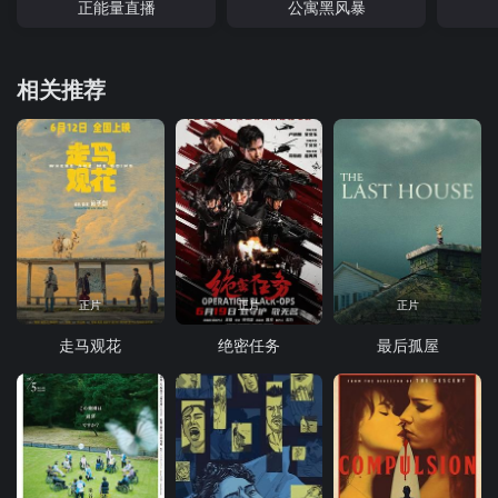
正能量直播
公寓黑风暴
相关推荐
正片
正片
正片
走马观花
绝密任务
最后孤屋