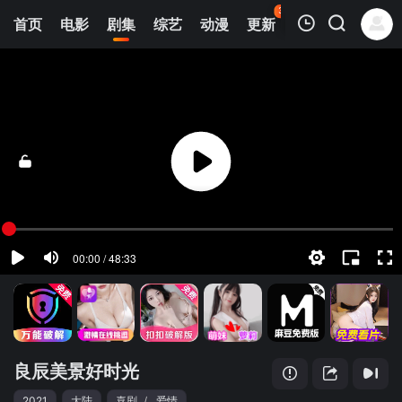
39
首页
电影
剧集
综艺
动漫
更新
热榜
APP
我的观影记录
良辰美景好时光
1
清空
良辰美景好时光
2021
大陆
喜剧
/
爱情