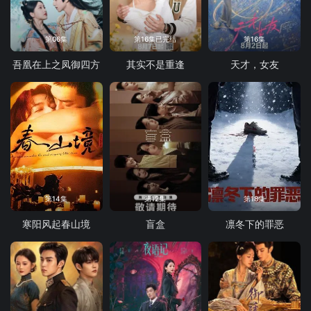
第06集
第16集已完结
第16集
吾凰在上之凤御四方
其实不是重逢
天才，女友
第14集
第12集
第18集
寒阳风起春山境
盲盒
凛冬下的罪恶