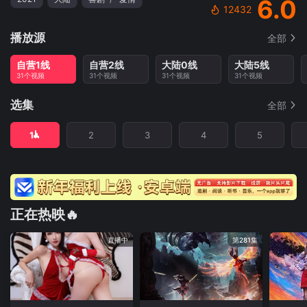
6.0
12432
播放源
全部
自营1线
自营2线
大陆0线
大陆5线
31个视频
31个视频
31个视频
31个视频
选集
全部
1
2
3
4
5
正在热映🔥
直播中
第281集