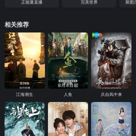
正能量直播
完美世界
斯图
相关推荐
第26集
第10集
第36集已完结
江海潮生
人鱼
兵自风中来