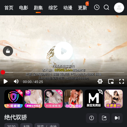
141
首页
电影
剧集
综艺
动漫
更新
热榜
APP
我的观影记录
绝代双骄
第01集
清空
绝代双骄
2020
大陆
国产
/
内地