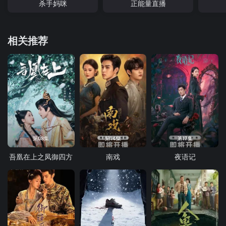
杀手妈咪
正能量直播
相关推荐
第08集
第14集
第17集
吾凰在上之凤御四方
南戏
夜语记