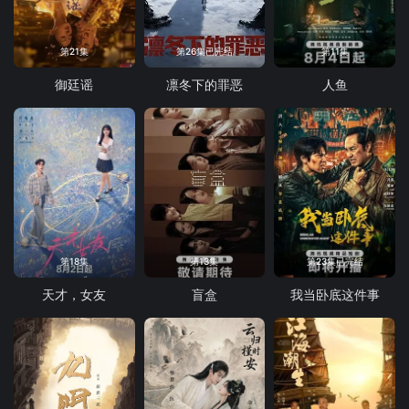
第21集
第26集已完结
第11集
御廷谣
凛冬下的罪恶
人鱼
第18集
第13集
第23集已完结
天才，女友
盲盒
我当卧底这件事