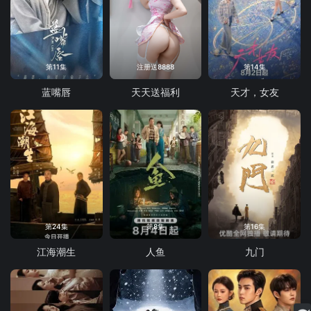
第11集
注册送8888
第14集
蓝嘴唇
天天送福利
天才，女友
第24集
第8集
第16集
江海潮生
人鱼
九门