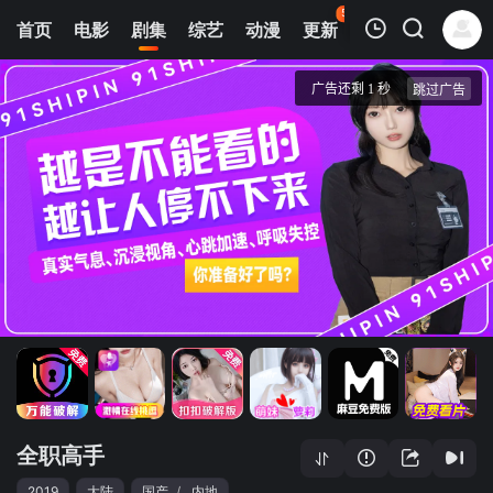
53
首页
电影
剧集
综艺
动漫
更新
热榜
APP
我的观影记录
全职高手
第01集
清空
全职高手
2019
大陆
国产
/
内地