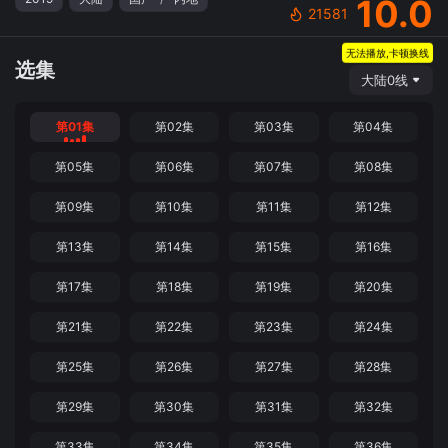
10.0
21581
无法播放,卡顿换线
选集
大陆0线
第01集
第02集
第03集
第04集
第05集
第06集
第07集
第08集
第09集
第10集
第11集
第12集
第13集
第14集
第15集
第16集
第17集
第18集
第19集
第20集
第21集
第22集
第23集
第24集
第25集
第26集
第27集
第28集
第29集
第30集
第31集
第32集
第33集
第34集
第35集
第36集