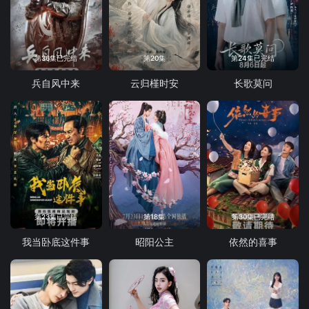
第36集已完结
第20集
第24集已完结
兵自风中来
云归槿时安
长歌莫问
第23集已完结
第18集
第30集已完结
我当卧底这件事
昭阳公主
依然的喜事