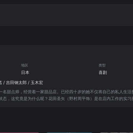
地区
类型
日本
喜剧
笃 / 吉田钢太郎 / 玉木宏
一名甜点师，经营着一家甜品店。已经四十岁的她不仅将自己的私人生活
状态，这究竟是为什么呢？花田圣矢（野村周平饰）是在店内工作的实习
情渐渐转变成为了爱慕，最终，圣矢无法压抑自己内心的感情，向飞鸟告
前，在一场失败的恋爱中她做出了自己都无法原谅自己的错误选择。