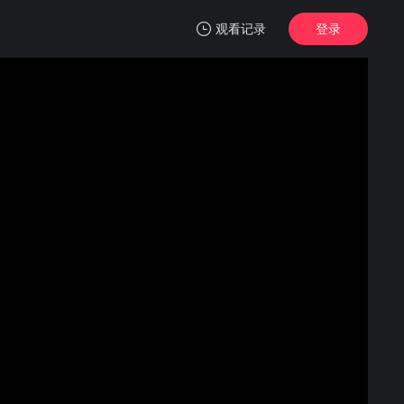
观看记录
登录
我的观影记录
爱之证
HD中字
清空