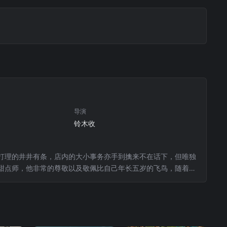
导演
铃木收
打理的井井有条，店内的大小事务亦手到擒来不在话下，但唯独
甜点师，他非常的尊敬以及敬佩比自己年长五岁的飞鸟，随着时
白了。然而，飞鸟并不能坦然的接受这份真挚的感情，她并非对