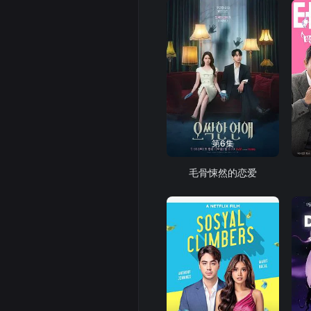
第6集
毛骨悚然的恋爱