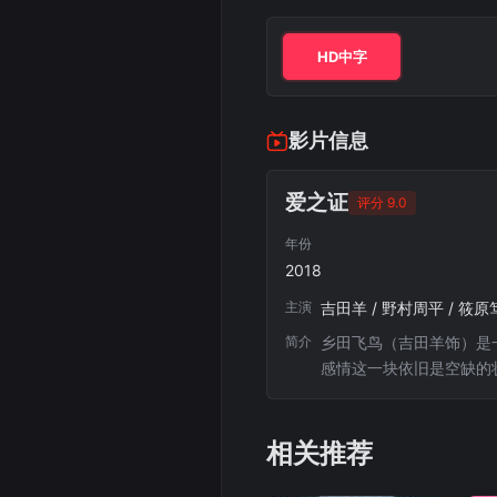
HD中字
影片信息
爱之证
评分 9.0
年份
2018
主演
吉田羊 / 野村周平 / 筱原
简介
乡田飞鸟（吉田羊饰）是
感情这一块依旧是空缺的
间的推移，这种尊敬的感
圣矢没有好感，而是五年
相关推荐