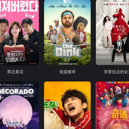
正片
正片
第2集
禁忌童话
低弧慢球
穿普拉达的女