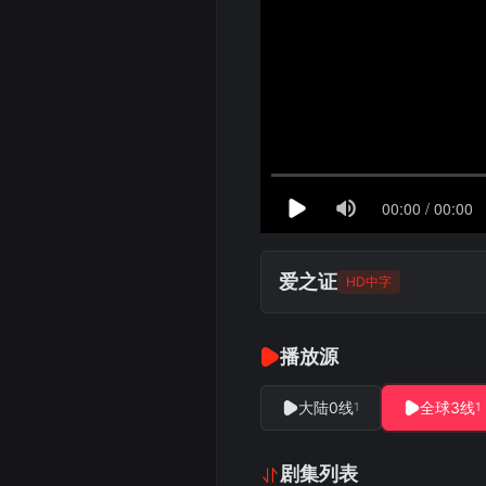
爱之证
HD中字
播放源
大陆0线
全球3线
1
1
剧集列表