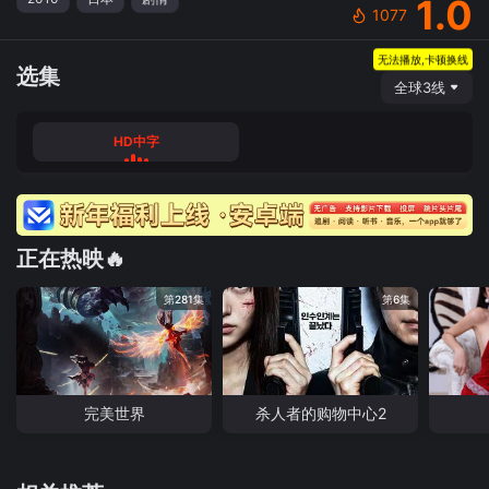
1.0
1077
无法播放,卡顿换线
选集
全球3线
HD中字
正在热映🔥
第281集
第6集
完美世界
杀人者的购物中心2