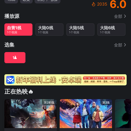
6.0
2035
播放源
全部
自营1线
大陆0线
大陆5线
大陆6线
1个视频
1个视频
1个视频
1个视频
选集
全部
1
正在热映🔥
第281集
第3集