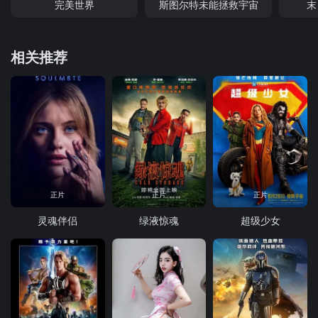
完美世界
斯图尔特未能拯救宇宙
末
相关推荐
正片
正片
正片
灵魂伴侣
绿液惊魂
超级少女