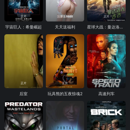
正片
注册送8888
正片
宇宙巨人：希曼崛起
天天送福利
星球大战：曼达洛人与古古
正片
正片
正片
后室
玩具熊的五夜惊魂2
高速列车