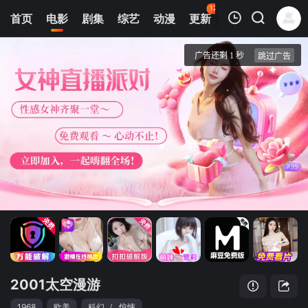
123
首页
电影
剧集
综艺
动漫
更新
热榜
APP
我的观影记录
2001太空漫游
1
清空
2001太空漫游
1968
欧美
科幻
/
惊悚