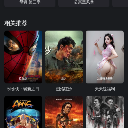
母狮 第三季
公寓黑风暴
相关推荐
抢先版
正片
注册送8888
蜘蛛侠：崭新之日
烈焰狂沙
天天送福利