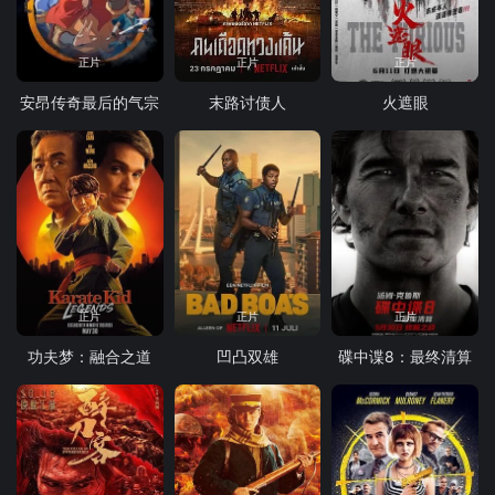
正片
正片
正片
安昂传奇最后的气宗
末路讨债人
火遮眼
正片
正片
正片
功夫梦：融合之道
凹凸双雄
碟中谍8：最终清算