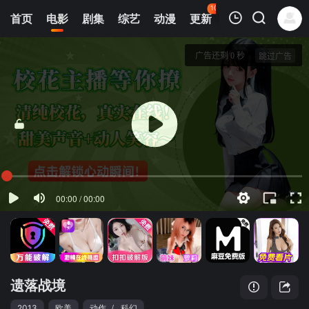
106
首页
电影
剧集
综艺
动漫
更新
热榜
APP
我的观影记录
遗落战境
正片
清空
遗落战境
2013
欧美
动作
/
科幻