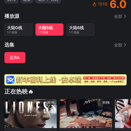
6.0
1519
播放源
全部
大陆0线
大陆5线
大陆6线
1个视频
1个视频
1个视频
选集
全部
正片
正在热映🔥
第1集
第9集