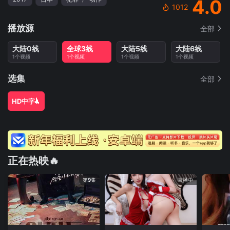
4.0
1012
播放源
全部
大陆0线
全球3线
大陆5线
大陆6线
1个视频
1个视频
1个视频
1个视频
选集
全部
HD中字
正在热映🔥
第9集
直播中