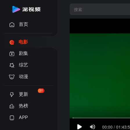
首页
电影
剧集
综艺
动漫
30
更新
热榜
APP