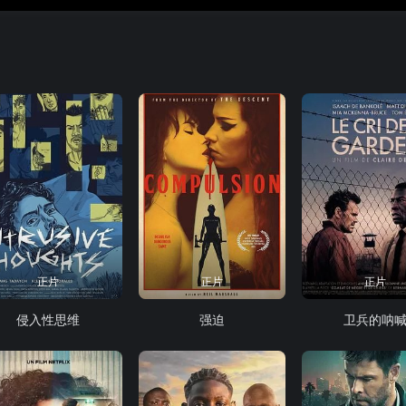
正片
正片
正片
侵入性思维
强迫
卫兵的呐