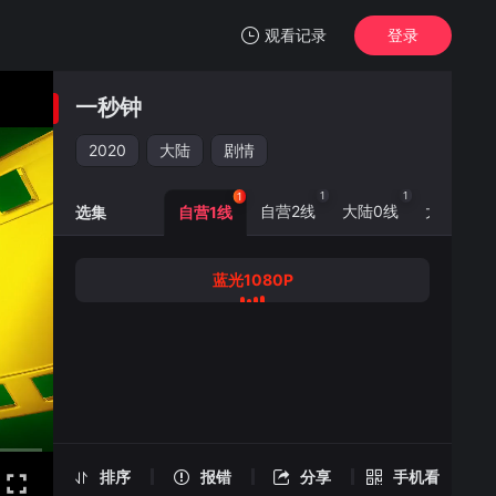
观看记录
登录
我的观影记录
一秒钟
一秒钟
蓝光1080P
2020
大陆
剧情
清空
1
1
1
1
自营2线
大陆0线
大陆5线
选集
自营1线
蓝光1080P
一秒钟 -蓝光1080P
手机扫一扫继续看
排序
报错
分享
手机看