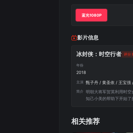
蓝光1080P
影片信息
冰封侠：时空行者
评分 8
年份
2018
主演
甄子丹 / 黄圣依 / 王宝强 /
简介
明朝大将军贺英利用时空
知己小美的帮助下开始了
相关推荐