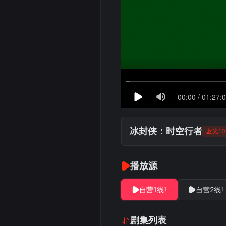
冰封侠：时空行者
蓝光10
播放源
自营1线
自营2线
1
1
剧集列表