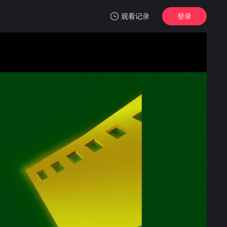
观看记录
登录
我的观影记录
冰封侠：时空行者
蓝光1080P
清空