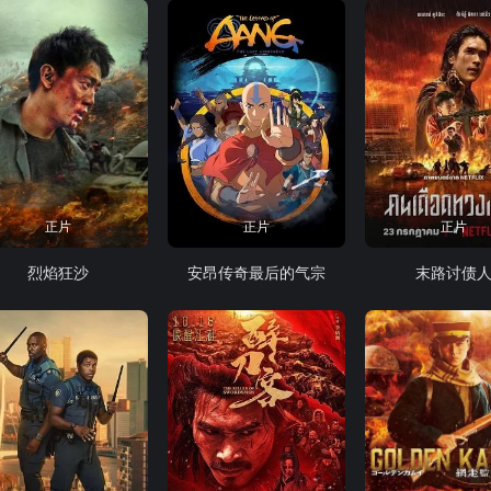
正片
正片
正片
烈焰狂沙
安昂传奇最后的气宗
末路讨债