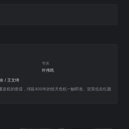
导演
叶伟民
俊余 / 王文绮
皇权的密谋，绵延400年的惊天危机一触即发。贺英也在红颜