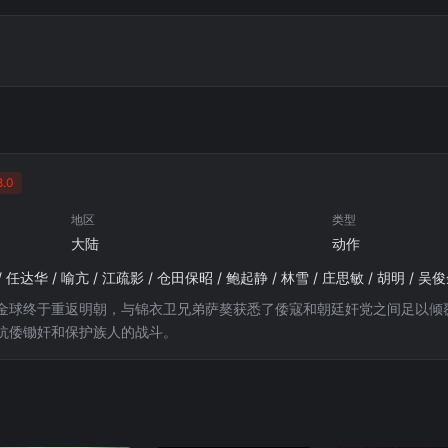
.0
地区
类型
大陆
动作
 任达华 / 喻亢 / 江疏影 / 仓田保昭 / 鲍起静 / 林雪 / 庄思敏 / 胡明 / 吴
金球终于重返明朝，与锦衣卫兄弟萨獒获悉了倭寇和朝廷奸党之间足以倾覆
抗倭锄奸和保护族人的战斗。