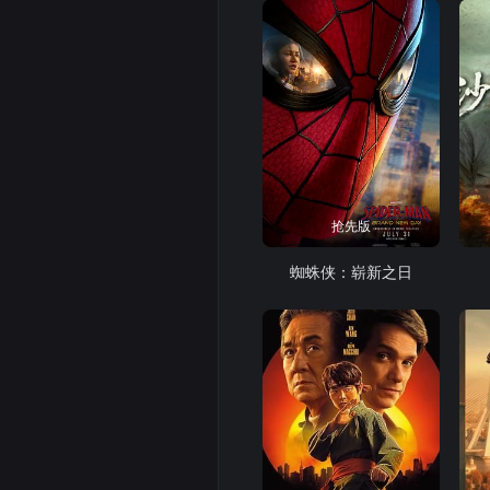
抢先版
蜘蛛侠：崭新之日