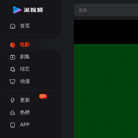
首页
电影
剧集
综艺
动漫
126
更新
热榜
APP