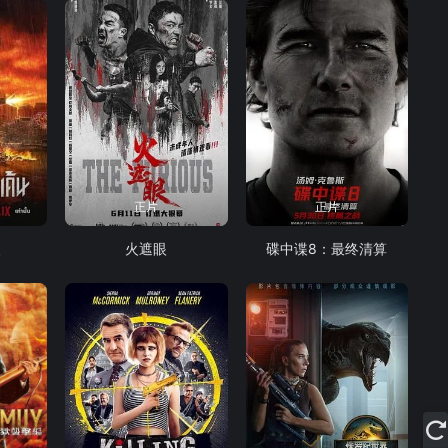
正片
正片
人
火遮眼
碟中谍8：最终清算