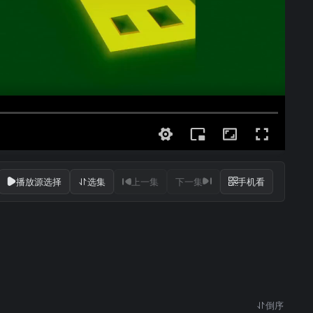
播放源选择
选集
上一集
下一集
手机看
倒序