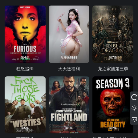
第4集
注册送8888
第7集
狂怒追缉
天天送福利
龙之家族第三季
第5集
第1集
第2集