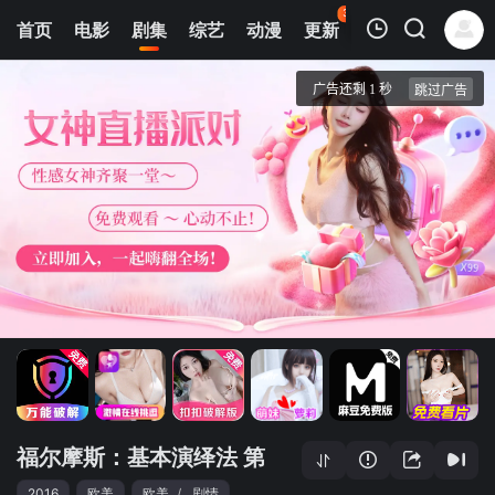
35
首页
电影
剧集
综艺
动漫
更新
热榜
APP
我的观影记录
福尔摩斯：基本演绎法 第五季
第01集
清空
福尔摩斯：基本演绎法 第
2016
欧美
欧美
/
剧情