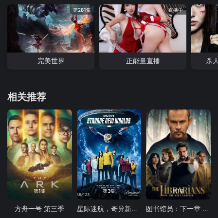
第281集
直播中
完美世界
正能量直播
杀
相关推荐
第1集
第3集
第1集
方舟一号 第三季
星际迷航，奇异新世界第四季
图书馆员：下一章 第二季