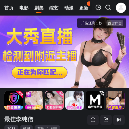
115
首页
电影
剧集
综艺
动漫
更新
热榜
APP
我的观影记录
最佳李纯信
第01集
清空
最佳李纯信
2013
韩国
韩剧
/
剧情