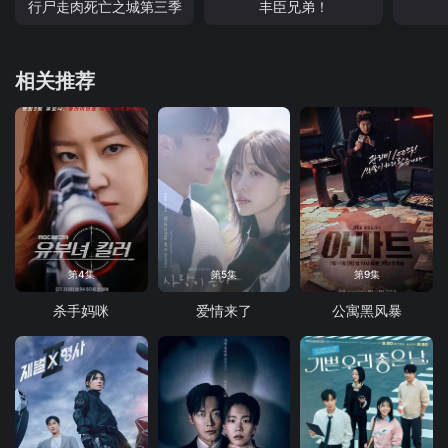
行尸走肉死亡之城第三季
丰臣兄弟！
相关推荐
第4集
第5集
第9集
杀手妈咪
爱情来了
公寓黑风暴