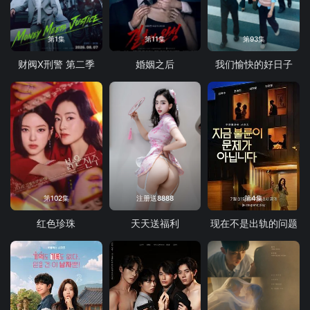
第1集
第11集
第93集
财阀X刑警 第二季
婚姻之后
我们愉快的好日子
第102集
注册送8888
第4集
红色珍珠
天天送福利
现在不是出轨的问题