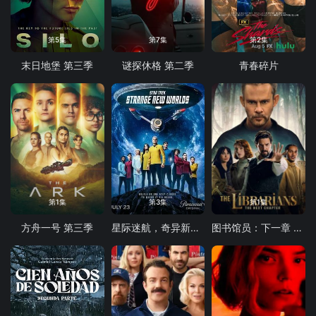
第5集
第7集
第2集
末日地堡 第三季
谜探休格 第二季
青春碎片
第1集
第3集
第1集
方舟一号 第三季
星际迷航，奇异新世界第四季
图书馆员：下一章 第二季