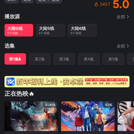
5.0
2457
播放源
全部
大陆0线
大陆5线
大陆6线
6个视频
6个视频
6个视频
选集
全部
第1集
第2集
第3集
第4集
第5集
正在热映🔥
第281集
第3集