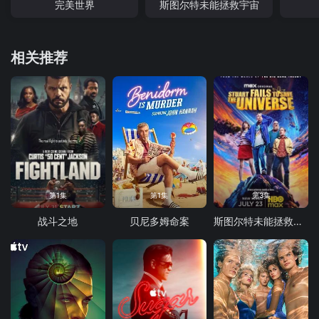
完美世界
斯图尔特未能拯救宇宙
相关推荐
第1集
第1集
第3集
战斗之地
贝尼多姆命案
斯图尔特未能拯救宇宙