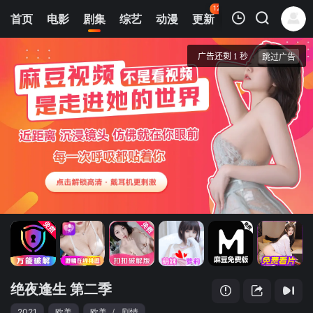
120
首页
电影
剧集
综艺
动漫
更新
热榜
APP
我的观影记录
绝夜逢生 第二季
第1集
清空
绝夜逢生 第二季
2021
欧美
欧美
/
剧情