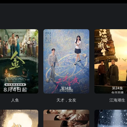
第8集
第14集
第24集
人鱼
天才，女友
江海潮生