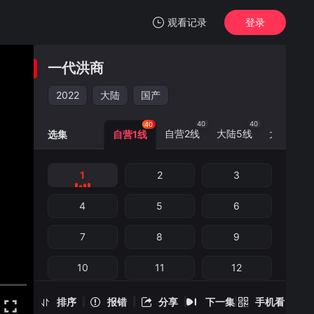
观看记录
登录
我的观影记录
一代洪商
一代洪商
1
2022
大陆
国产
清空
40
40
40
40
自营2线
大陆5线
大陆6线
选集
自营1线
1
2
3
一代洪商 -1
手机扫一扫继续看
4
5
6
7
8
9
10
11
12
13
14
15
排序
报错
分享
下一集
手机看