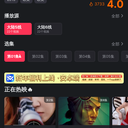
4.0
3733
播放源
全部
大陆5线
大陆6线
22个视频
22个视频
选集
全部
第01集
第02集
第03集
第04集
第05集
正在热映🔥
第2集
第6集