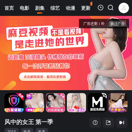
69
首页
电影
剧集
综艺
动漫
更新
热榜
APP
我的观影记录
风中的女王 第一季
第01集
清空
风中的女王 第一季
2013
欧美
欧美