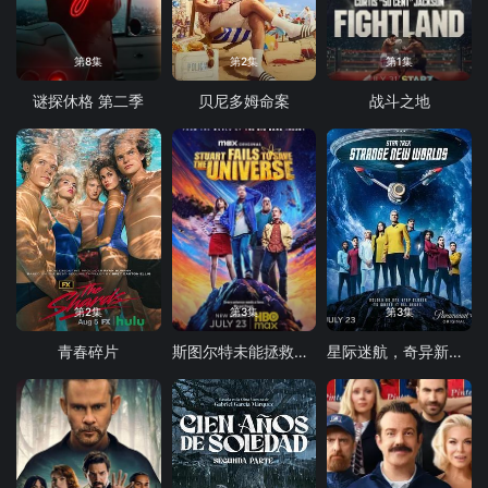
第8集
第2集
第1集
谜探休格 第二季
贝尼多姆命案
战斗之地
第2集
第3集
第3集
青春碎片
斯图尔特未能拯救宇宙
星际迷航，奇异新世界第四季