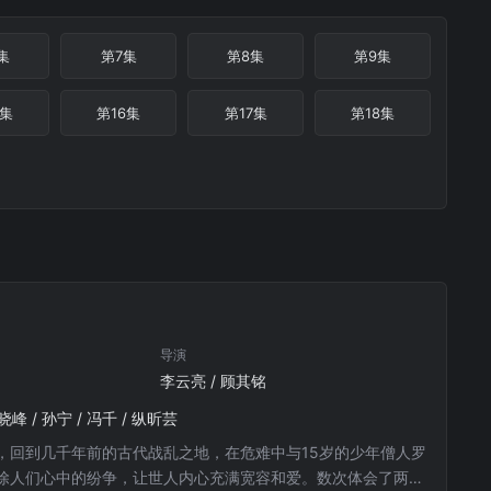
集
第7集
第8集
第9集
5集
第16集
第17集
第18集
导演
李云亮 / 顾其铭
马晓峰 / 孙宁 / 冯千 / 纵昕芸
，回到几千年前的古代战乱之地，在危难中与15岁的少年僧人罗
除人们心中的纷争，让世人内心充满宽容和爱。数次体会了两个