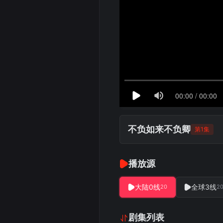
不负如来不负卿
第1集
播放源
大陆0线
全球3线
20
2
剧集列表