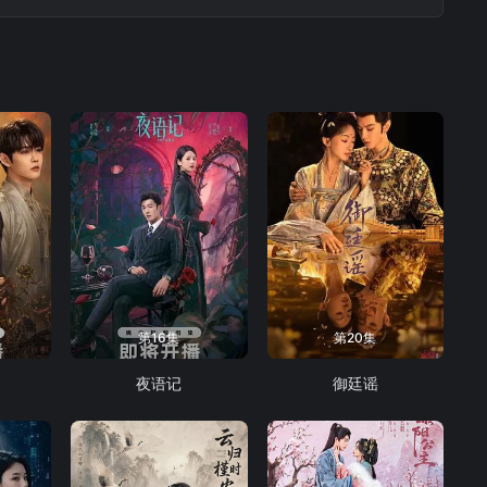
第16集
第20集
夜语记
御廷谣