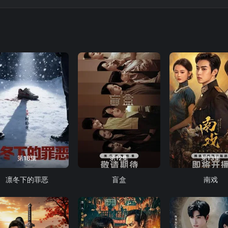
坻心心相印，鼓励他更加坚定自己内心的信念。
第18集
第12集
第13集
凛冬下的罪恶
盲盒
南戏