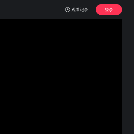
观看记录
登录
我的观影记录
不负如来不负卿
第1集
清空