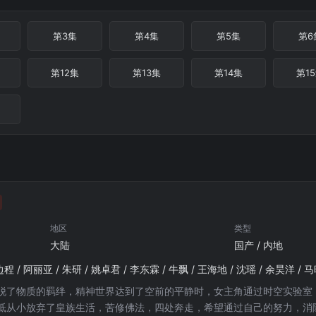
第3集
第4集
第5集
第6
第12集
第13集
第14集
第1
地区
类型
大陆
国产 / 内地
边程 / 阿丽亚 / 朱研 / 姚卓君 / 李东霖 / 牛飘 / 王海地 / 沈瑶 / 余昊洋 / 
脱了物质的羁绊，精神世界达到了空前的平静时，女主角通过时空实验室
坻从小放弃了皇族生活，苦修佛法，四处奔走，希望通过自己的努力，消