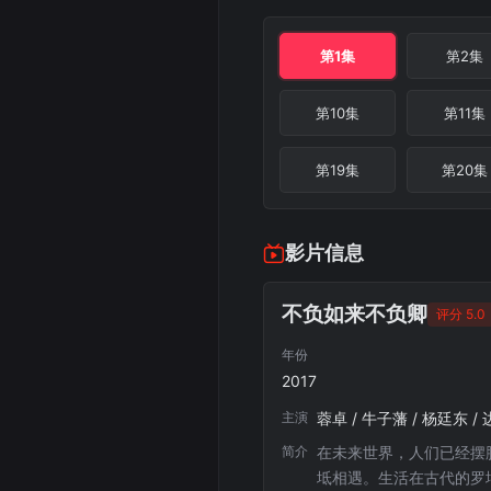
第1集
第2集
第10集
第11集
第19集
第20集
影片信息
不负如来不负卿
评分 5.0
年份
2017
主演
蓉卓 / 牛子藩 / 杨廷东 / 
简介
在未来世界，人们已经摆
坻相遇。生活在古代的罗