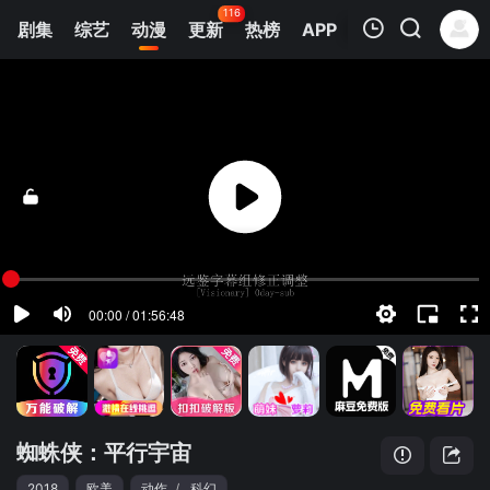
116
剧集
综艺
动漫
更新
热榜
APP
我的观影记录
蜘蛛侠：平行宇宙
4k高清
清空
蜘蛛侠：平行宇宙
2018
欧美
动作
/
科幻