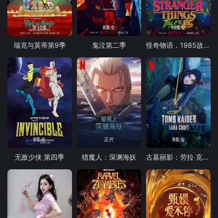
第10集
8集全
10集全
瑞克与莫蒂第9季
鬼泣第二季
怪奇物语，1985故事集
8集全
正片
8集全
无敌少侠 第四季
猎魔人：深渊海妖
古墓丽影：劳拉·克劳馥传奇第二季