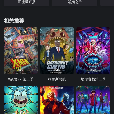
正能量直播
婚姻之后
相关推荐
第8集
第2集
第9集
X战警97 第二季
柯蒂斯总统
地狱客栈第二季