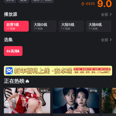
9.0
6925
播放源
全部
自营1线
大陆0线
大陆5线
大陆6线
1个视频
1个视频
1个视频
1个视频
选集
全部
4k高清
正在热映🔥
直播中
第11集