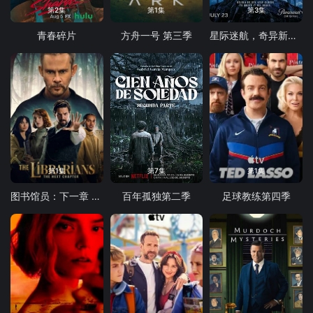
第2集
第1集
第3集
青春碎片
方舟一号 第三季
星际迷航，奇异新世界第四季
第1集
第7集
第1集
图书馆员：下一章 第二季
百年孤独第二季
足球教练第四季