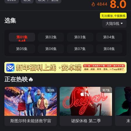
8.0
4844
无法播放,卡顿换线
选集
大陆5线
第01集
第02集
第03集
第04集
第05集
第06集
第07集
第08集
正在热映🔥
第3集
第7集
斯图尔特未能拯救宇宙
谜探休格 第二季
末