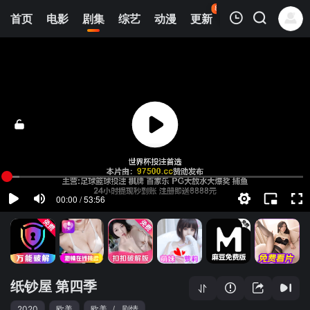
80
首页
电影
剧集
综艺
动漫
更新
热榜
APP
我的观影记录
纸钞屋 第四季
第01集
清空
纸钞屋 第四季
2020
欧美
欧美
/
剧情