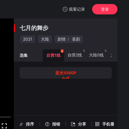
观看记录
登录
我的观影记录
七月的舞步
七月的舞步
蓝光1080P
2021
大陆
剧情
喜剧
/
清空
1
1
1
1
自营2线
大陆0线
大陆5线
选集
自营1线
蓝光1080P
七月的舞步 -蓝光1080P
手机扫一扫继续看
排序
报错
分享
手机看