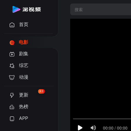
首页
电影
剧集
综艺
动漫
43
更新
热榜
APP