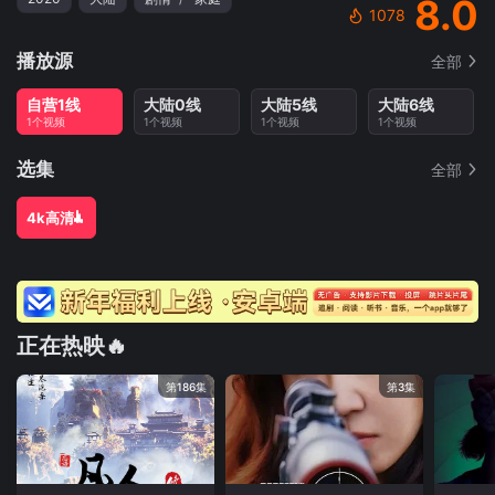
8.0
1078
播放源
全部
自营1线
大陆0线
大陆5线
大陆6线
1个视频
1个视频
1个视频
1个视频
选集
全部
4k高清
正在热映🔥
第186集
第3集