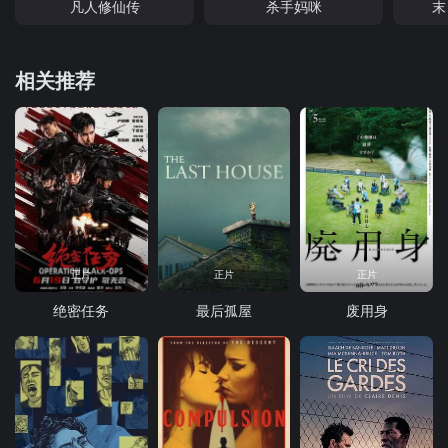
凡人修仙传
杀手妈咪
末
相关推荐
正片
正片
正片
绝密任务
最后孤屋
废用身