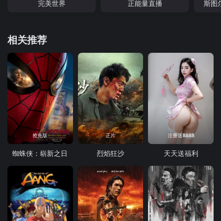
完美世界
正能量直播
斯图
相关推荐
抢先版
正片
注册送8888
蜘蛛侠：崭新之日
烈焰狂沙
天天送福利