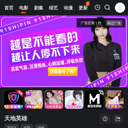
132
首页
电影
剧集
综艺
动漫
更新
热榜
APP
我的观影记录
天地英雄
正片
清空
天地英雄
2003
大陆
动作