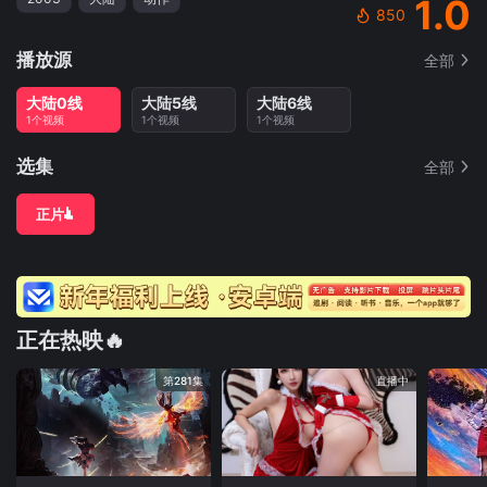
1.0
850
播放源
全部
大陆0线
大陆5线
大陆6线
1个视频
1个视频
1个视频
选集
全部
正片
正在热映🔥
第281集
直播中