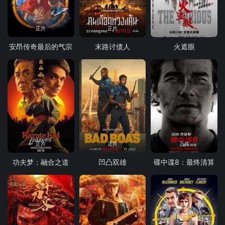
正片
正片
正片
安昂传奇最后的气宗
末路讨债人
火遮眼
正片
正片
正片
功夫梦：融合之道
凹凸双雄
碟中谍8：最终清算