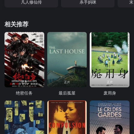
凡人修仙传
杀手妈咪
末
相关推荐
正片
正片
正片
绝密任务
最后孤屋
废用身