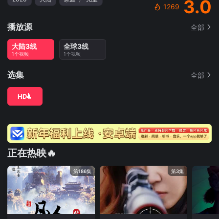
3.0
1269
播放源
全部
大陆3线
全球3线
1个视频
1个视频
选集
全部
HD
正在热映🔥
第186集
第3集