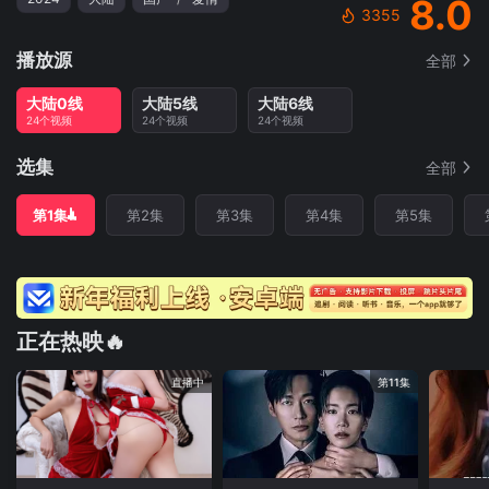
8.0
3355
播放源
全部
大陆0线
大陆5线
大陆6线
24个视频
24个视频
24个视频
选集
全部
第1集
第2集
第3集
第4集
第5集
正在热映🔥
直播中
第11集