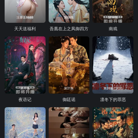
注册送8888
第08集
第14集
天天送福利
吾凰在上之凤御四方
南戏
第17集
第21集
第26集已完结
夜语记
御廷谣
凛冬下的罪恶