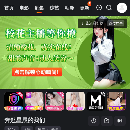
152
首页
电影
剧集
综艺
动漫
更新
热榜
APP
我的观影记录
奔赴星辰的我们
第1集
清空
奔赴星辰的我们
2024
大陆
国产
/
爱情