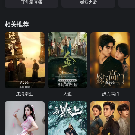
正能量直播
婚姻之后
相关推荐
第28集
第11集
第10集
江海潮生
人鱼
嫁入高门