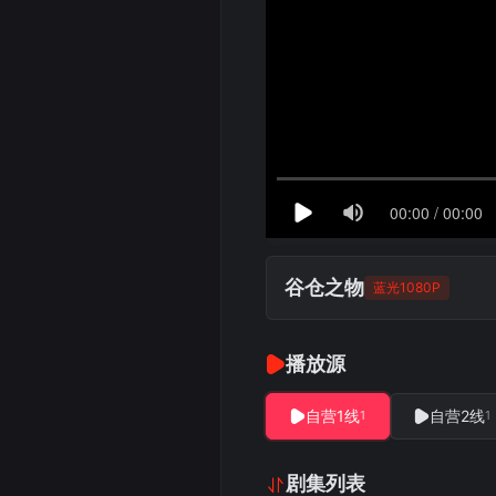
谷仓之物
蓝光1080P
播放源
自营1线
自营2线
1
1
剧集列表