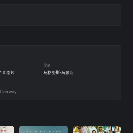
导演
 / 喜剧片
马格努斯·马滕斯
ofNorway.