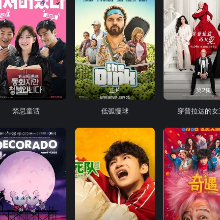
正片
正片
第2集
禁忌童话
低弧慢球
穿普拉达的女