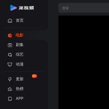
首页
电影
剧集
综艺
动漫
45
更新
热榜
APP