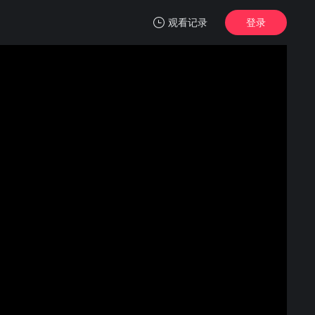
观看记录
登录
我的观影记录
谷仓之物
蓝光1080P
清空