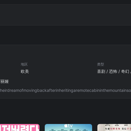
地区
类型
欧美
喜剧 / 恐怖 / 奇幻
察丽娅
lstheirdreamofmovingbackafterinheritingaremotecabininthemountains