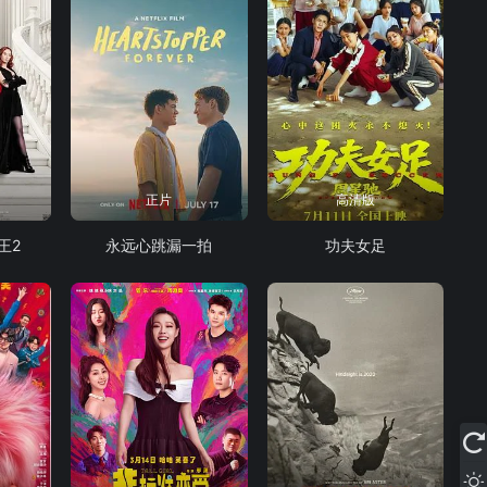
正片
高清版
王2
永远心跳漏一拍
功夫女足