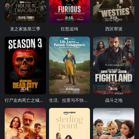
第8集完结
第4集
第6集
龙之家族第三季
狂怒追缉
西区帮派
第3集
第6集
第2集
行尸走肉死亡之城第三季
生活、拉里与不快乐的追求：一部美国史
战斗之地