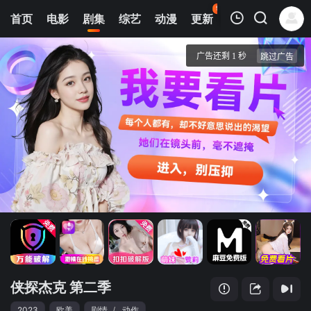
95
首页
电影
剧集
综艺
动漫
更新
热榜
APP
我的观影记录
侠探杰克 第二季
1
清空
侠探杰克 第二季
2023
欧美
剧情
/
动作