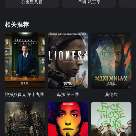
公寓黑风暴
母狮 第三季
相关推荐
第7集
第2集
8集全
神探默多克 第十九季
母狮 第三季
桑德坎