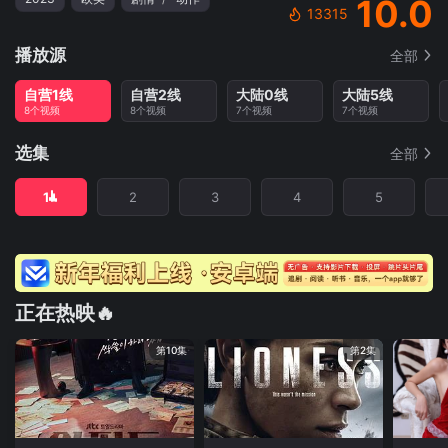
10.0
13315
播放源
全部
自营1线
自营2线
大陆0线
大陆5线
8个视频
8个视频
7个视频
7个视频
选集
全部
1
2
3
4
5
正在热映🔥
第10集
第2集