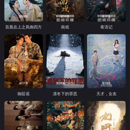
第08集
第14集
第17集
吾凰在上之凤御四方
南戏
夜语记
第21集
第26集已完结
第18集
御廷谣
凛冬下的罪恶
天才，女友