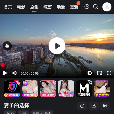
150
首页
电影
剧集
综艺
动漫
更新
热榜
APP
我的观影记录
妻子的选择
1
清空
妻子的选择
2022
大陆
剧情
/
爱情