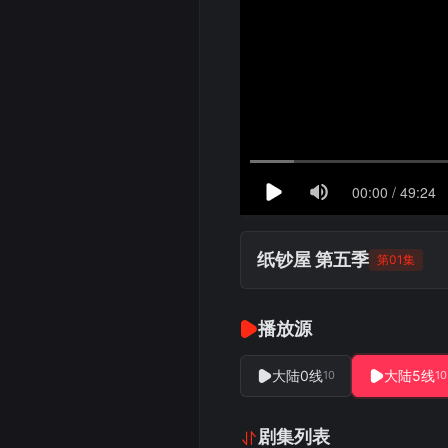
纸钞屋 第五季
第01集
播放源
大陆0线
大陆5线
10
10
剧集列表