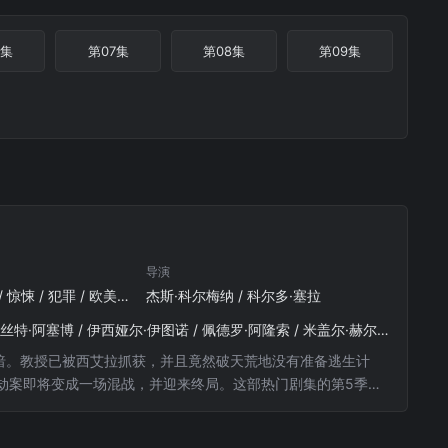
6集
第07集
第08集
第09集
导演
欧美 / 动作 / 悬疑 / 惊悚 / 犯罪 / 欧美剧
杰斯·科尔梅纳 / 科尔多·塞拉
乌苏拉·科尔维罗 / 纳瓦·尼姆利 / 米格尔·安赫尔·西尔维斯特 / 阿尔瓦罗·莫奇 / 阿尔巴·弗洛雷斯 / 埃丝特·阿塞博 / 伊西娅尔·伊图诺 / 佩德罗·阿隆索 / 米盖尔·赫尔南 / 海因米·洛伦特 / 贝伦·奎斯塔 / 恩里克·阿尔切 / 霍威克·库区科利安 / 达尔科.佩里克 / 罗德里戈·德拉·塞尔纳 / 帕特里克·克里亚多 / 卢卡·佩洛斯 / 费尔南多·卡约 / 阿尔维托·阿玛里利亚 / José / Manuel / Seda
暗。教授已被西艾拉抓获，并且竟然破天荒地没有准备逃生计
劫案即将变成一场混战，并迎来终局。这部热门剧集的第5季将