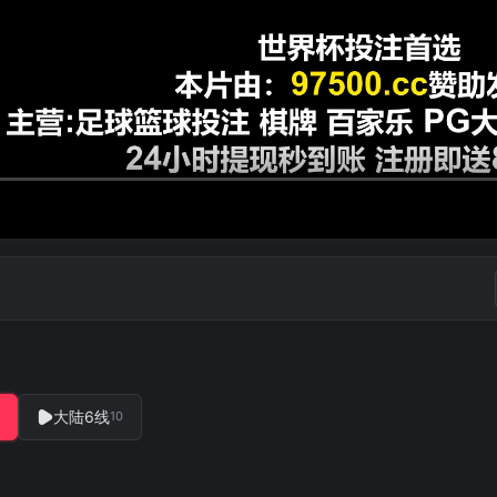
大陆6线
10