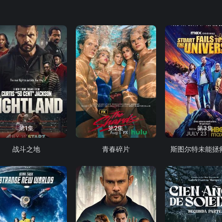
第1集
第2集
第3集
战斗之地
青春碎片
斯图尔特未能拯