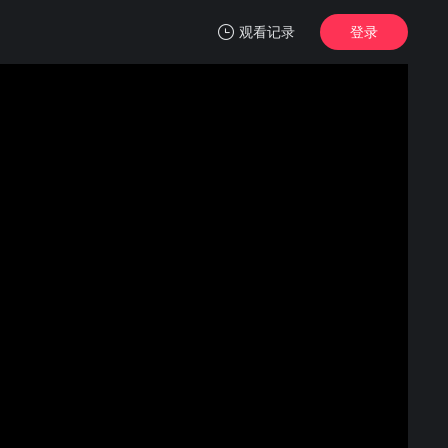
观看记录
登录
我的观影记录
纸钞屋 第五季
第01集
清空