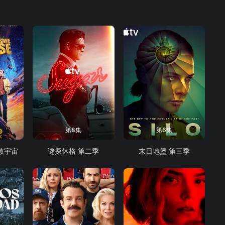
第8集
第6集
救宇宙
谜探休格 第二季
末日地堡 第三季