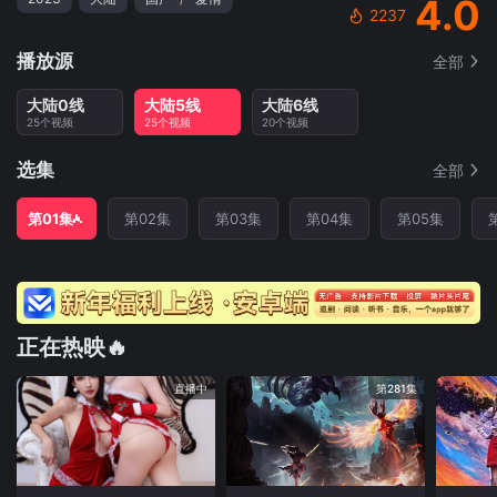
4.0
2237
播放源
全部
大陆0线
大陆5线
大陆6线
25个视频
25个视频
20个视频
选集
全部
第01集
第02集
第03集
第04集
第05集
正在热映🔥
直播中
第281集