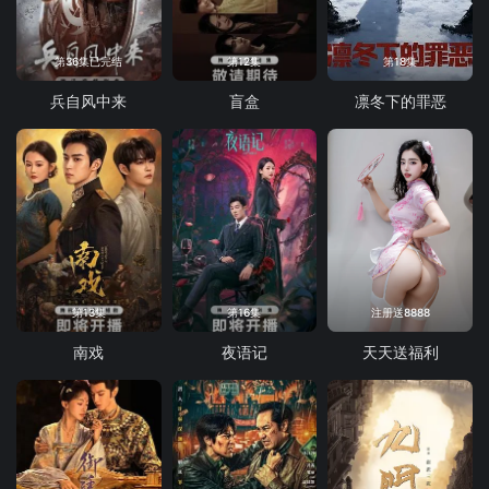
第36集已完结
第12集
第18集
兵自风中来
盲盒
凛冬下的罪恶
第13集
第16集
注册送8888
南戏
夜语记
天天送福利