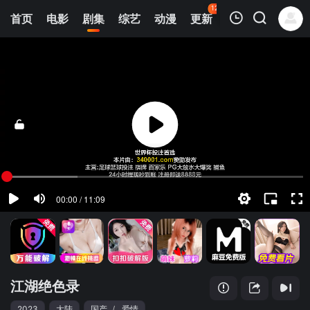
123
首页
电影
剧集
综艺
动漫
更新
热榜
APP
我的观影记录
江湖绝色录
第01集
清空
江湖绝色录
2023
大陆
国产
/
爱情