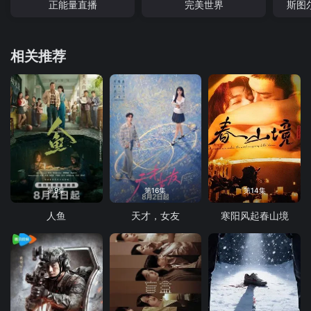
正能量直播
完美世界
斯图
相关推荐
第9集
第16集
第14集
人鱼
天才，女友
寒阳风起春山境