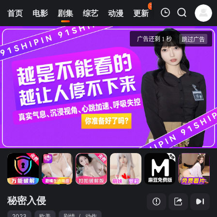
38
首页
电影
剧集
综艺
动漫
更新
热榜
APP
我的观影记录
秘密入侵
1
清空
秘密入侵
2023
欧美
剧情
/
动作