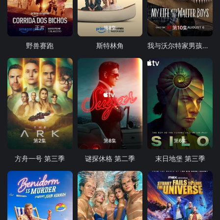
正片
第8集
第10集
野兽赛跑
斯特林角
我与沃尔特家男孩的生活 第三季
第2集
第8集
第6集
方舟一号 第三季
谜探休格 第二季
末日地堡 第三季