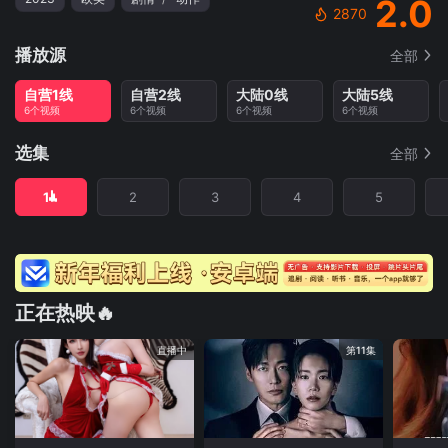
2.0
2870
播放源
全部
自营1线
自营2线
大陆0线
大陆5线
6个视频
6个视频
6个视频
6个视频
选集
全部
1
2
3
4
5
正在热映🔥
直播中
第11集