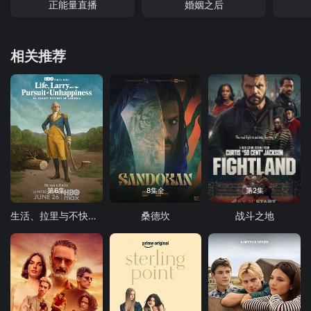
正能量直播
婚姻之后
相关推荐
第6集
8集全
第2集
生活、拉里与不快乐的追求：一部美国史
桑德坎
战斗之地