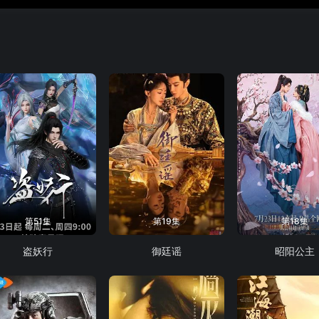
第51集
第19集
第18集
盗妖行
御廷谣
昭阳公主