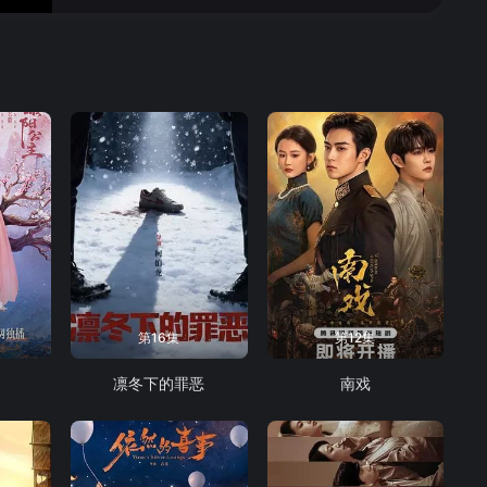
16
17
18
19
20
21
22
23
24
第16集
第12集
凛冬下的罪恶
南戏