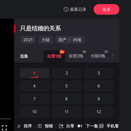
观看记录
登录
我的观影记录
只是结婚的关系
只是结婚的关系
1
2021
大陆
国产
内地
/
清空
24
24
24
24
自营2线
大陆0线
大陆5线
选集
自营1线
1
2
3
只是结婚的关系 -1
手机扫一扫继续看
4
5
6
7
8
9
10
11
12
13
14
15
排序
报错
分享
下一集
手机看