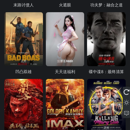
末路讨债人
火遮眼
功夫梦：融合之道
正片
注册送8888
正片
凹凸双雄
天天送福利
碟中谍8：最终清算
正片
正片
正片