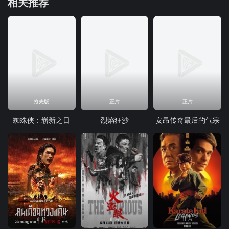
相关推荐
抢先版
正片
正片
蜘蛛侠：崭新之日
烈焰狂沙
安昂传奇最后的气宗
正片
正片
正片