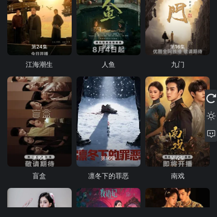
第24集
第8集
第16集
江海潮生
人鱼
九门
第10集
第16集
第12集
盲盒
凛冬下的罪恶
南戏