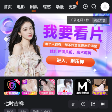
44
首页
电影
剧集
综艺
动漫
更新
热榜
APP
我的观影记录
七时吉祥
1
清空
七时吉祥
2023
大陆
爱情
/
奇幻