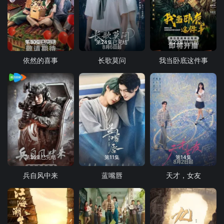
第30集已完结
第24集已完结
第23集已完结
依然的喜事
长歌莫问
我当卧底这件事
第36集已完结
第11集
第14集
兵自风中来
蓝嘴唇
天才，女友