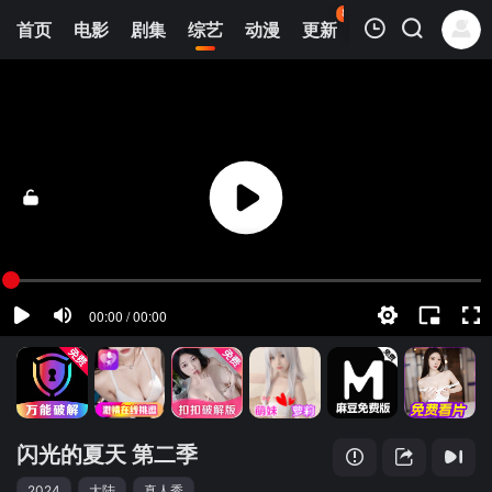
87
首页
电影
剧集
综艺
动漫
更新
热榜
APP
我的观影记录
闪光的夏天 第二季
先导片
清空
闪光的夏天 第二季
2024
大陆
真人秀