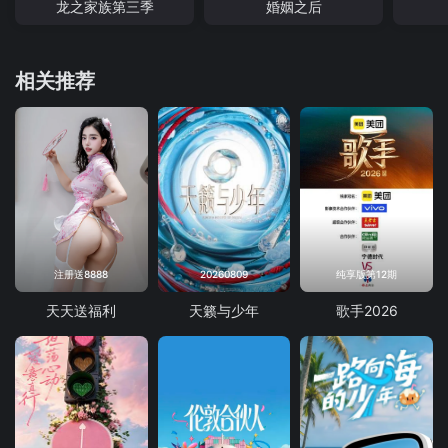
龙之家族第三季
婚姻之后
相关推荐
注册送8888
20260809
纯享版第12期
天天送福利
天籁与少年
歌手2026