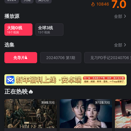
7.0
10846
播放源
全部
大陆0线
全球3线
18个视频
13个视频
选集
全部
先导片
20240706 第1期
见习PD手记20240706
正在热映🔥
第8集完结
第12集完结