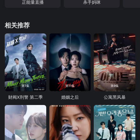
正能量直播
杀手妈咪
相关推荐
第1集
第11集
第9集
财阀X刑警 第二季
婚姻之后
公寓黑风暴