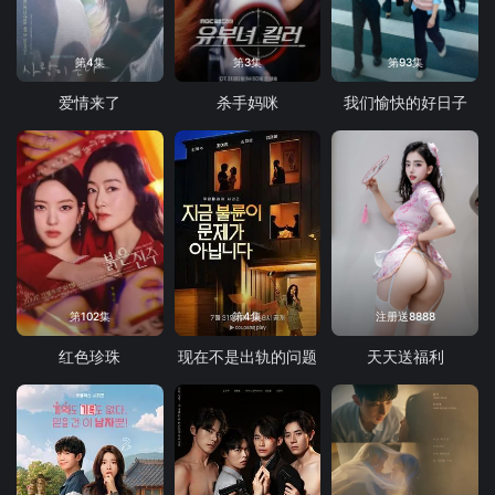
第4集
第3集
第93集
爱情来了
杀手妈咪
我们愉快的好日子
第102集
第4集
注册送8888
红色珍珠
现在不是出轨的问题
天天送福利