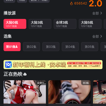
2.0
656542
播放源
全部
大陆0线
大陆3线
全球3线
大陆5线
125个视频
125个视频
125个视频
125个视频
选集
全部
第01集
第02集
第03集
第04集
第05集
正在热映🔥
直播中
第3集