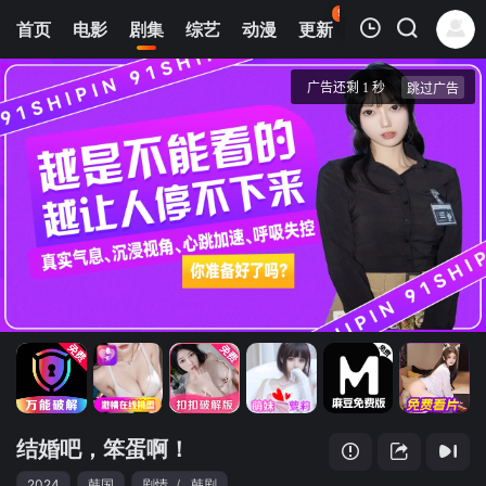
95
首页
电影
剧集
综艺
动漫
更新
热榜
APP
我的观影记录
结婚吧，笨蛋啊！
第01集
清空
结婚吧，笨蛋啊！
2024
韩国
剧情
/
韩剧