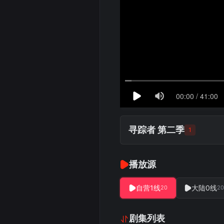
寻踪者 第二季
1
播放源
自营1线
大陆0线
20
20
剧集列表