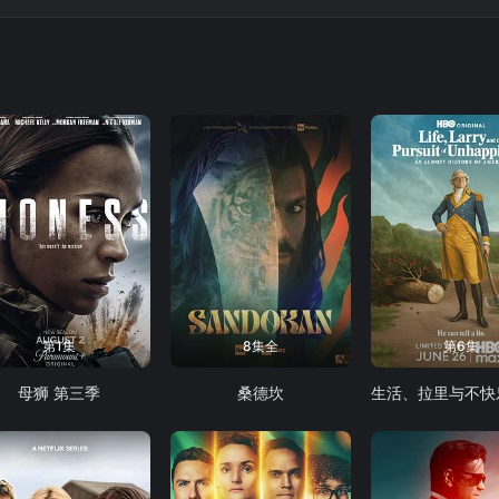
第1集
8集全
第6集
母狮 第三季
桑德坎