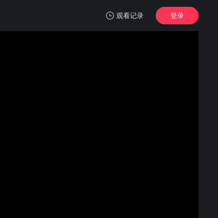
观看记录
登录
我的观影记录
寻踪者 第二季
1
清空