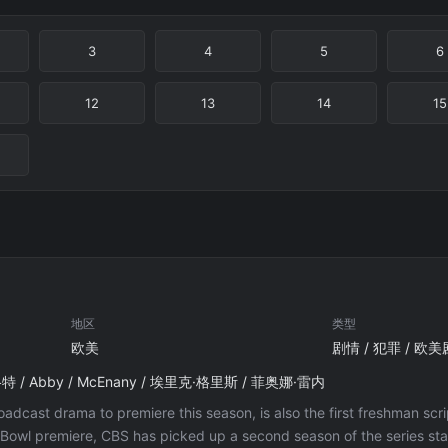
3
4
5
6
12
13
14
15
地区
类型
欧美
剧情 / 犯罪 / 欧美
/ Abby / McEnany / 埃里克·格里斯 / 菲奥娜·雷内
roadcast drama to premiere this season, is also the first freshman scr
 Bowl premiere, CBS has picked up a second season of the series starr