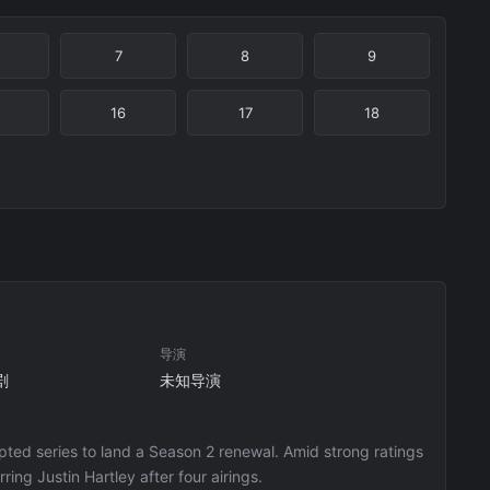
7
8
9
16
17
18
导演
剧
未知导演
ipted series to land a Season 2 renewal. Amid strong ratings
ing Justin Hartley after four airings.