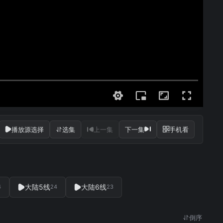
播放源选择
选集
上一集
下一集
手机看
大陆5线
大陆6线
4
24
23
倒序