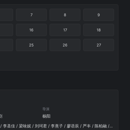
7
8
9
16
17
18
25
26
27
导演
剧
杨阳
杨洋 / 金晨 / 汪铎 / 赵小棠 / 赵晴 / 金佳悦 / 荣梓希 / 张婉儿 / 胡宇轩 / 张翔 / 娜一 / 陈震 / 施予斐 / 李圣佳 / 梁咏妮 / 刘珂君 / 李熹子 / 廖语辰 / 严丰 / 陈柏融 / 常荻 / 刘天宝 / 喻亢 / 王海祥 / 祖卡尔 / 曹明华 / 李越 / 丁桥 / 刘頔 / 曹赞 / 孙一鸣 / 柳仕炎 / 郭馨钰 / 张怀公 / 柳岩 / 李乃文 / 金士杰 / 贾冰 / 颖儿 / 吴樾 / 曹骏 / 管云鹏 / 颜丹晨 / 张海宇 / 曲高位 / 王冠 / 宿宇杰 / 徐海乔 / 张耀 / 张晓晨 / 车保罗 / 宗峰岩 / 王同辉 / 尹铸胜 / 刘亚津 / 李明 / 穆宁 / 罗光旭 / 杜奕衡 / 朱辉