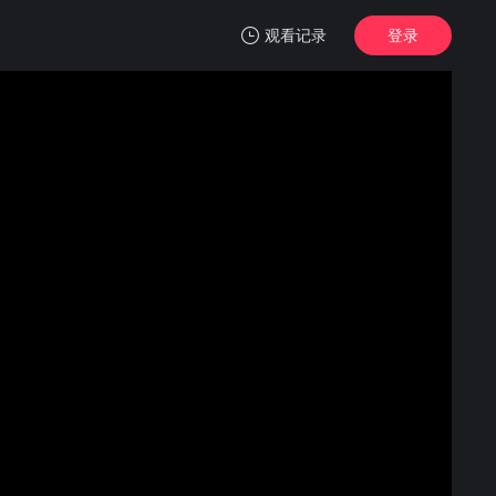
观看记录
登录
我的观影记录
凡人修仙传
1
清空