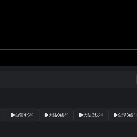
自营4K
大陆0线
大陆3线
全球3线
30
30
24
2