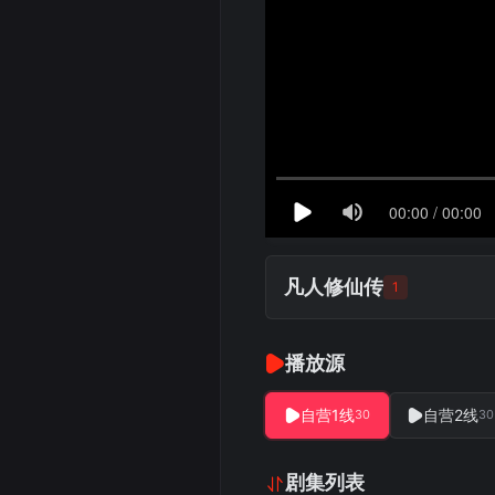
凡人修仙传
1
播放源
自营1线
自营2线
30
30
剧集列表