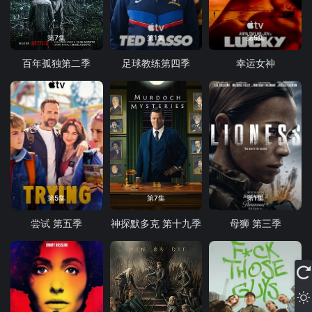
第7集
第1集
第5集
百年孤独第二季
足球教练第四季
幸运女神
第5集
第7集
第1集
尝试 第五季
神探默多克 第十九季
母狮 第三季