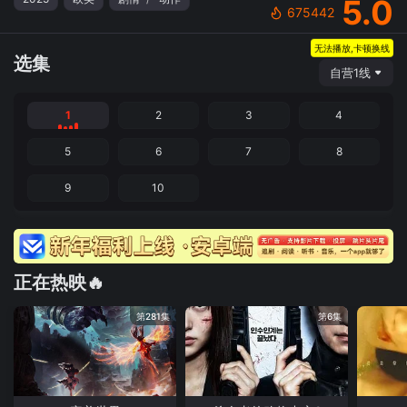
5.0
675442
无法播放,卡顿换线
选集
自营1线
1
2
3
4
5
6
7
8
9
10
正在热映🔥
第281集
第6集