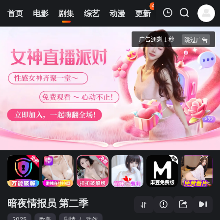
40
首页
电影
剧集
综艺
动漫
更新
热榜
APP
我的观影记录
暗夜情报员 第二季
1
清空
暗夜情报员 第二季
2025
欧美
剧情
/
动作