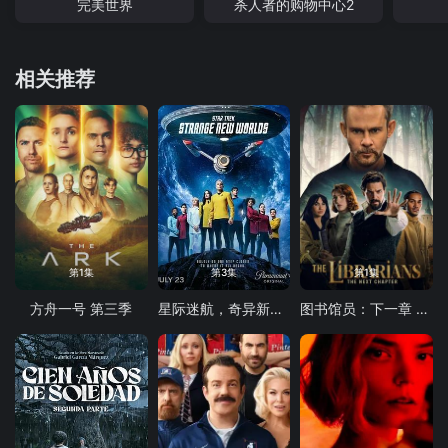
完美世界
杀人者的购物中心2
相关推荐
第1集
第3集
第1集
方舟一号 第三季
星际迷航，奇异新世界第四季
图书馆员：下一章 第二季