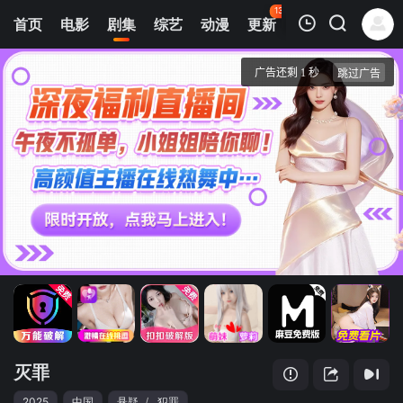
134
首页
电影
剧集
综艺
动漫
更新
热榜
APP
我的观影记录
灭罪
1
清空
灭罪
2025
中国
悬疑
/
犯罪