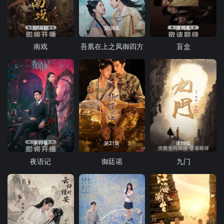
第14集
第08集
第13集
南戏
吾凰在上之凤御四方
盲盒
第17集
第21集
第19集
夜语记
御廷谣
九门