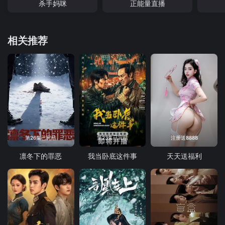
杀手妈咪
正能量直播
相关推荐
第26集已完结
第23集已完结
注册送8888
凛冬下的罪恶
我当卧底这件事
天天送福利