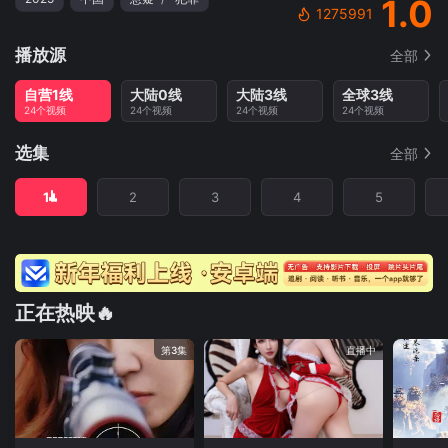
1.0
1275991
播放源
全部
自营1线
大陆0线
大陆3线
全球3线
24个视频
24个视频
24个视频
24个视频
选集
全部
1
2
3
4
5
正在热映🔥
第3集
直播中