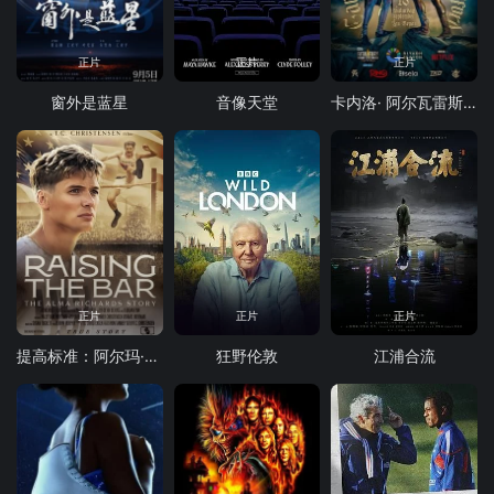
正片
正片
正片
窗外是蓝星
音像天堂
卡内洛· 阿尔瓦雷斯 vs 特伦斯·克劳福德
正片
正片
正片
提高标准：阿尔玛·理查兹的故事
狂野伦敦
江浦合流