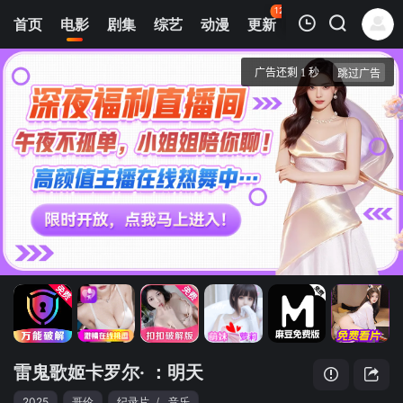
120
首页
电影
剧集
综艺
动漫
更新
热榜
APP
我的观影记录
雷鬼歌姬卡罗尔·C：明天真美好
4K首家独播
清空
雷鬼歌姬卡罗尔· ：明天
2025
哥伦
纪录片
/
音乐