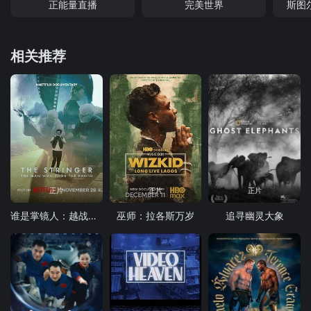
正能量直播
完美世界
斯图
相关推荐
正片
正片
正片
谁是掌镜人：越战经典照片之谜
巫师：拉各斯万岁
追寻幽灵大象