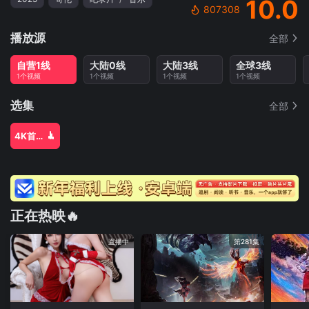
10.0
807308
播放源
全部
自营1线
大陆0线
大陆3线
全球3线
1个视频
1个视频
1个视频
1个视频
选集
全部
4K首家独播
正在热映🔥
直播中
第281集