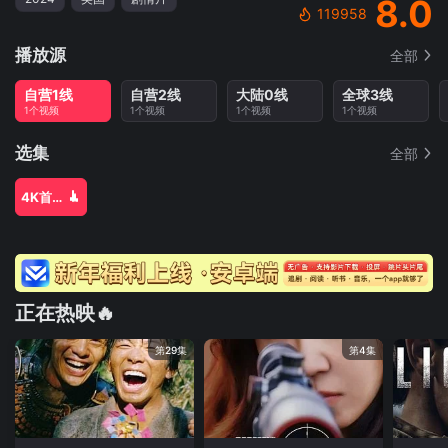
8.0
119958
播放源
全部
自营1线
自营2线
大陆0线
全球3线
1个视频
1个视频
1个视频
1个视频
选集
全部
4K首家独播
正在热映🔥
第29集
第4集