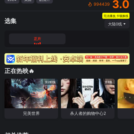
3.0
994439
无法播放,卡顿换线
选集
大陆0线
正片
正在热映🔥
第281集
第6集
完美世界
杀人者的购物中心2