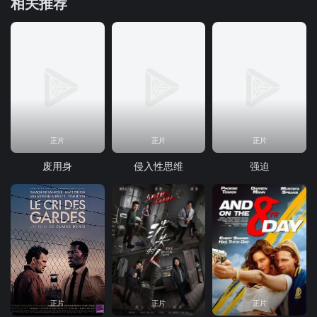
相关推荐
正片
正片
正片
废用身
侵入性思维
强迫
正片
正片
正片