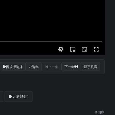
播放源选择
选集
上一集
下一集
手机看
大陆6线
16
倒序