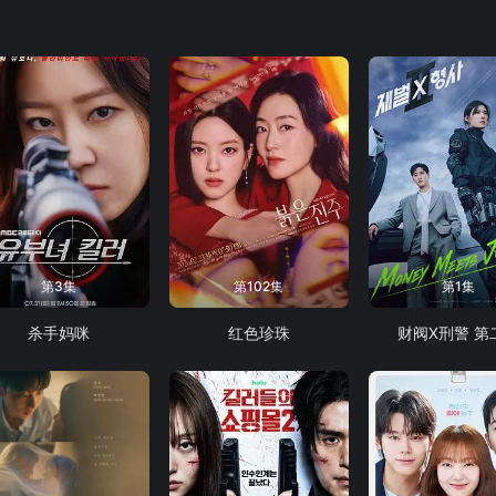
第3集
第102集
第1集
杀手妈咪
红色珍珠
财阀X刑警 第