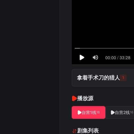
拿着手术刀的猎人
1
播放源
自营1线
自营2线
16
16
剧集列表