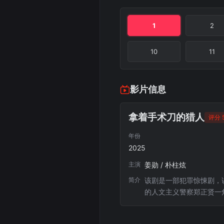
1
2
10
11
影片信息
拿着手术刀的猎人
评分 5
年份
2025
主演
姜勋 / 朴柱炫
简介
该剧是一部犯罪惊悚剧，
的人文主义警察郑正贤一