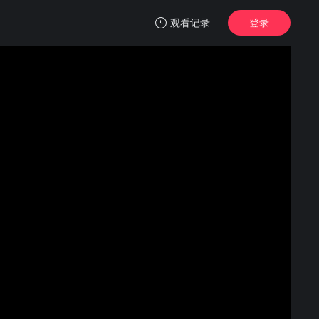
观看记录
登录
我的观影记录
拿着手术刀的猎人
1
清空