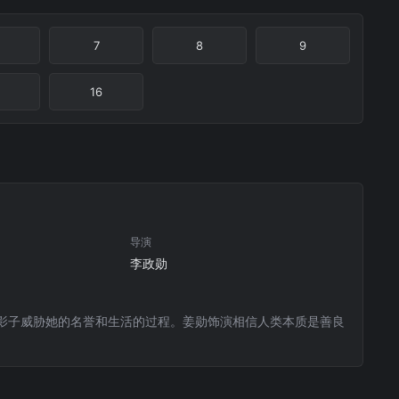
7
8
9
16
导演
李政勋
影子威胁她的名誉和生活的过程。姜勋饰演相信人类本质是善良
。